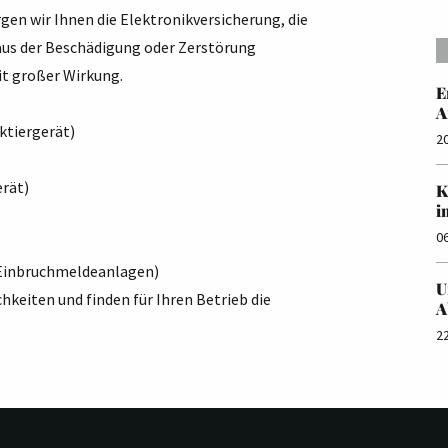
gen wir Ihnen die Elektronikversicherung, die
 aus der Beschädigung oder Zerstörung
mit großer Wirkung.
E
A
ktiergerät)
2
rät)
K
i
0
 Einbruchmeldeanlagen)
U
hkeiten und finden für Ihren Betrieb die
A
2