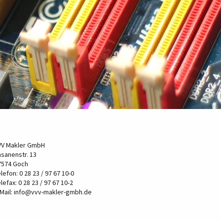
VV Makler GmbH
asanenstr. 13
7574 Goch
lefon: 0 28 23 / 97 67 10-0
lefax: 0 28 23 / 97 67 10-2
Mail:
info@vvv-makler-gmbh.de