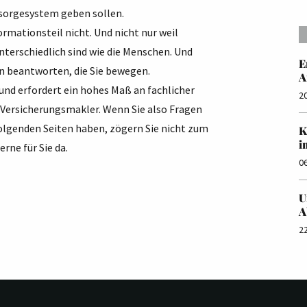
rsorgesystem geben sollen.
ormationsteil nicht. Und nicht nur weil
nterschiedlich sind wie die Menschen. Und
E
en beantworten, die Sie bewegen.
A
und erfordert ein hohes Maß an fachlicher
2
r Versicherungsmakler. Wenn Sie also Fragen
folgenden Seiten haben, zögern Sie nicht zum
K
i
rne für Sie da.
0
U
A
2