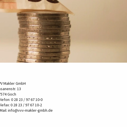
VV Makler GmbH
asanenstr. 13
7574 Goch
lefon: 0 28 23 / 97 67 10-0
lefax: 0 28 23 / 97 67 10-2
Mail:
info@vvv-makler-gmbh.de